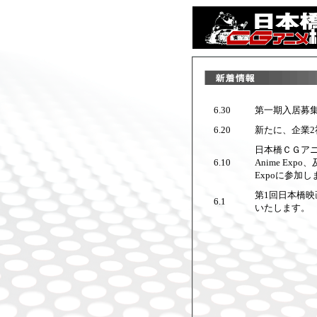
6.30
第一期入居募
6.20
新たに、企業
日本橋ＣＧア
6.10
Anime Exp
Expoに参加し
第1回日本橋映
6.1
いたします。