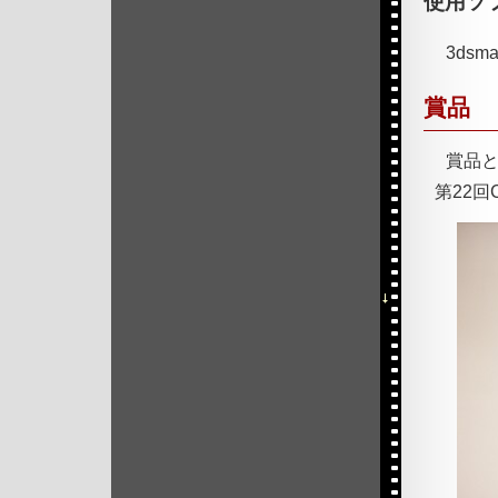
使用ソ
3dsma
賞品
賞品とし
第22