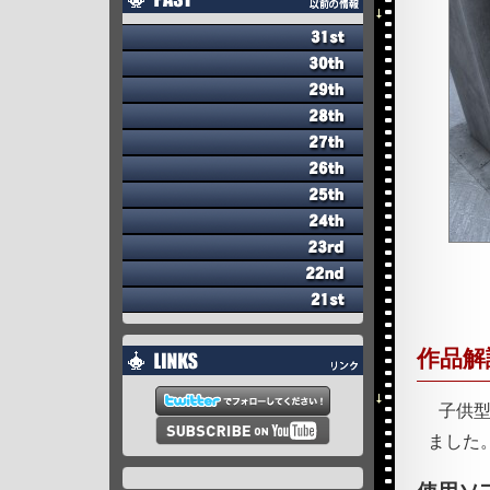
作品解
子供
ました