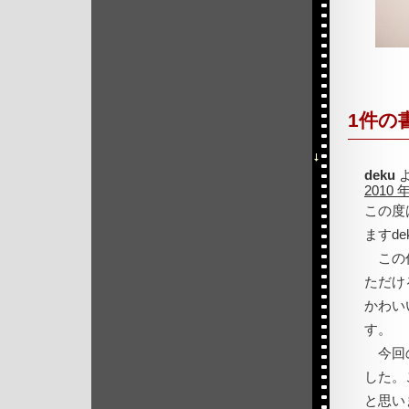
1件の
deku
2010 年
この度
ますd
この作
ただけ
かわい
す。
今回の
した。
と思い