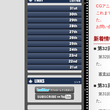
CGア
これま
た。
お問い合わ
新着情
第3
第32
た。
審査
第3
第31
た。