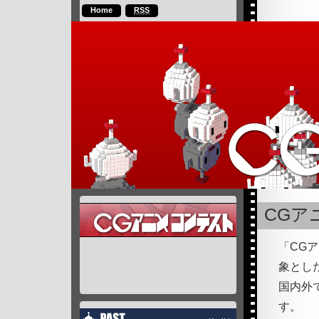
Home
RSS
CGア
「CG
象とし
国内外
す。