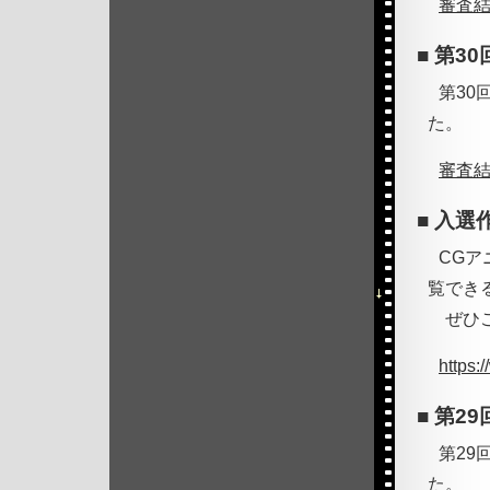
審査
第3
第30
た。
審査
入選
CG
覧でき
ぜひご
https:
第2
第29
た。