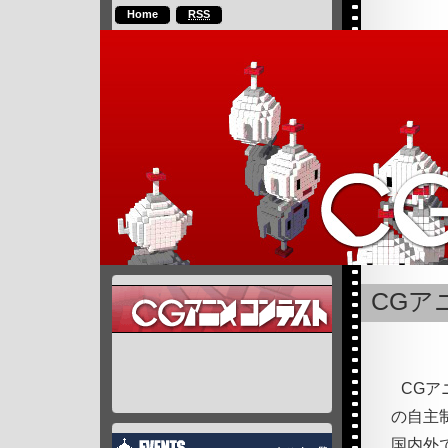
Home
RSS
CGア
CG
の自主
国内外