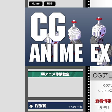
Home
RSS
CGア
「CGア
ソフトで
新着情報
6月20日