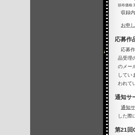
頒布価格:
収録
お申
応募作
応募
品受理
のメー
してい
われて
通知サ
通知
した際
第21