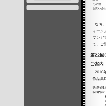
その他
お問い合
なお、
ィーク
マンガ
て、ご
第22
ご案内
201
作品集
収録時間:
収録内容: