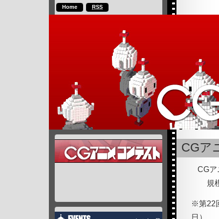
Home
RSS
CGア
CG
規
※第2
日）