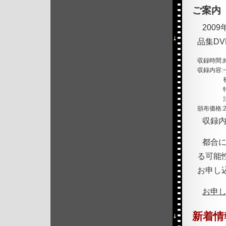
ご案内
200
品集D
収録時間:
収録内容:
頒布価格:
収録
都合
る可能
お申し
お申
新着情