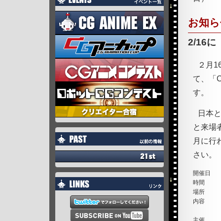
お知ら
2/1
２月16
て、「
す。
日本と
と来場
月に行
さい。
開催日
時間
場所
内容
主催