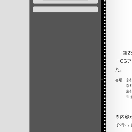
「第2
「CG
た。
会場：
京
京
京
※
※内容が
で行っ