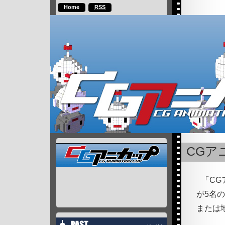
Home
RSS
CGア
「CG
が5名
または