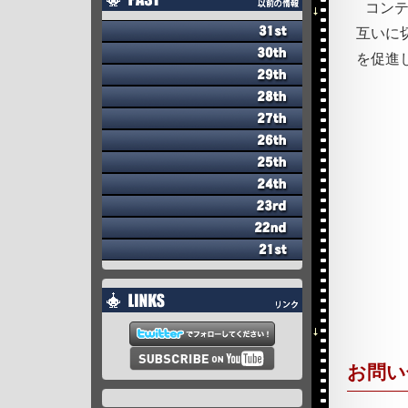
コン
互いに
を促進
お問い