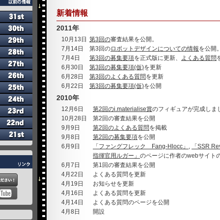
新着情報
2011年
10月13日
第3回の
審査結果を公開。
7月14日
第3回の
ロボットデザインについての情報
を公開
7月4日
第3回の募集要項
を正式版に更新、
よくある質問
6月30日
第3回の募集要項(仮)
を更新
6月28日
第3回のよくある質問
を更新
6月22日
第3回の募集要項(仮)
を公開
2010年
12月6日
第2回のi.materialise賞
のフィギュアが完成しま
10月28日
第2回の審査結果を公開
9月9日
第2回のよくある質問
を掲載
9月8日
第2回の募集要項
を公開
6月9日
「ファングフレック Fang-Hlocc」
,
「SSR Re
指揮官用ルガー」
のページに作者のwebサイトの
6月7日
第1回の審査結果を公開
4月22日
よくある質問を更新
4月19日
お知らせを更新
4月16日
よくある質問を更新
4月14日
よくある質問のページを公開
4月8日
開設