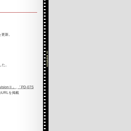
。
を更新。
した。
visionⅡ」
,
「PD-07S
URLを掲載