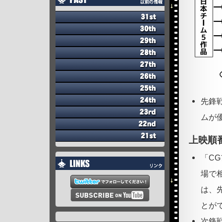
先鋒
ムが
上映順
「C
場で
は、
とが
次鋒