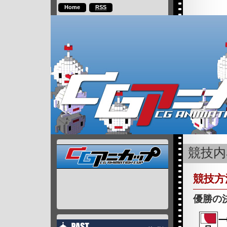
Home
RSS
競技内
競技方
優勝の