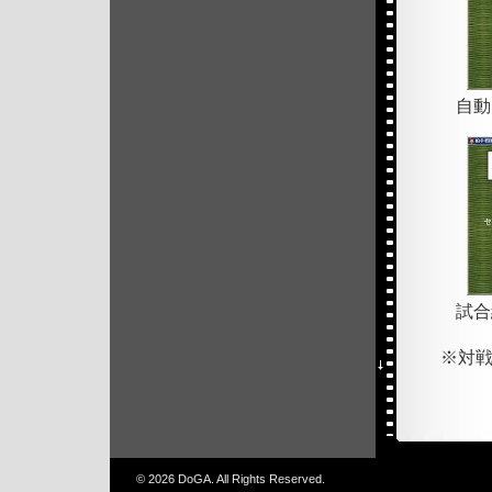
自動
試合
※対
© 2026 DoGA. All Rights Reserved.